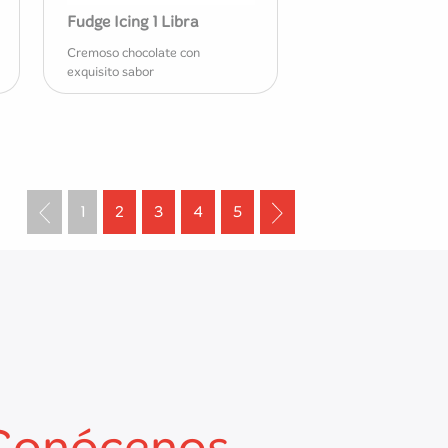
Fudge Icing 1 Libra
Cremoso chocolate con
exquisito sabor
1
2
3
4
5
Conócenos