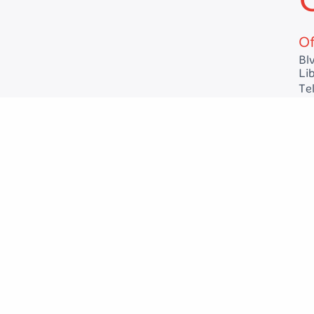
Of
Bl
Lib
Te
Sa
17 
Te
Sa
Av
Te
Sa
Bo
be
Te