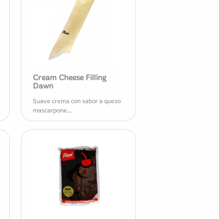
Cream Cheese Filling
Dawn
Suave crema con sabor a queso
mascarpone...