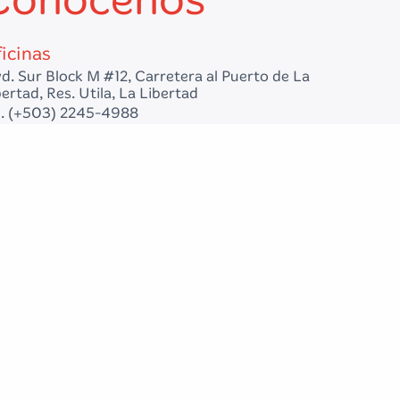
icinas
vd. Sur Block M #12, Carretera al Puerto de La
ertad, Res. Utila, La Libertad
l. (+503) 2245-4988
nta Tecla
av sur y 2da calle oriente #48, Santa Tecla
l. (+503) 2201-7400
n Miguel
enida Roosevelt Sur #108, San Miguel.
l. (+503) 2563-5015
n Benito
ulevard del Hipodromo numero 622, colonia San
nito Edificio KADO, San Salvador
l. (+503) 68421130