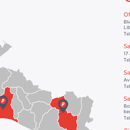
Of
Bl
Lib
Te
Sa
17 
Te
Sa
Av
Te
Sa
Bo
be
Te