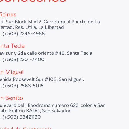
icinas
vd. Sur Block M #12, Carretera al Puerto de La
ertad, Res. Utila, La Libertad
l. (+503) 2245-4988
nta Tecla
av sur y 2da calle oriente #48, Santa Tecla
l. (+503) 2201-7400
n Miguel
enida Roosevelt Sur #108, San Miguel.
l. (+503) 2563-5015
n Benito
ulevard del Hipodromo numero 622, colonia San
nito Edificio KADO, San Salvador
l. (+503) 68421130