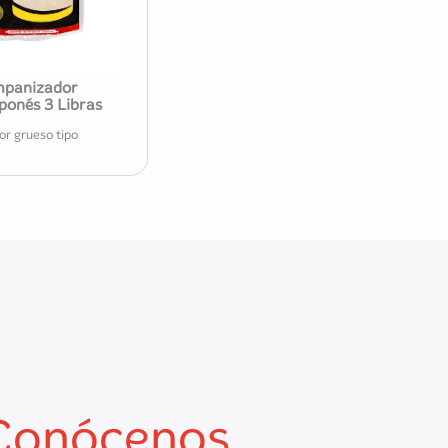
mpanizador
ponés 3 Libras
r grueso tipo
Conócenos